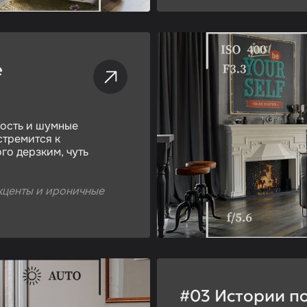
е
кость и шумные
стремится к
го дерзким, чуть
кценты и ироничные
#03 Истории по