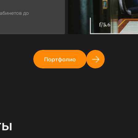
абинетов до
Портфолио
ты