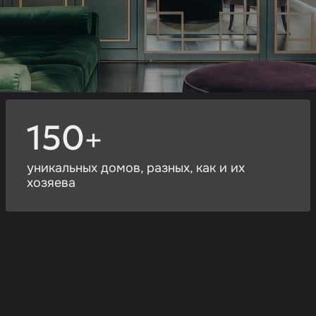
150
+
уникальных домов, разных, как и их
хозяева