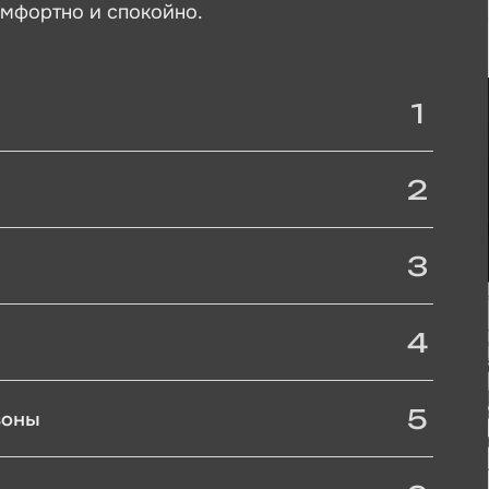
омфортно и спокойно.
1
2
3
4
5
зоны