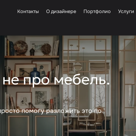
Контакты
О дизайнере
Портфолио
Услуги
 не про мебель.
 просто помогу разложить это по